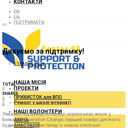
КОНТАКТИ
EN
UA
ПІДТРИМАТИ
Дякуємо за підтримку!
5 ТРАВНЯ, 2025
НАША МІСІЯ
TOTAL
ПРОЕКТИ
0
SHARES
ПРИХИСТОК для ВПО
0
Ремонт у школі-інтернаті
0
НАШІ ВОЛОНТЕРИ
Завдяки підтримці Асоціації українських жінок у
Бельгії та Operation Change, перший поверх дитячого
АМІНА
будинку в Берізках тепер із новою плиткою!
АНАСТАСІЯ