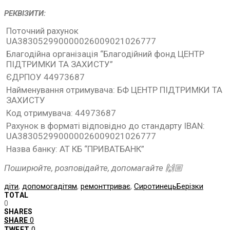
РЕКВІЗИТИ:
Поточний рахунок
UA383052990000026009021026777
Благодійна організація “Благодійний фонд ЦЕНТР
ПIДТРИМКИ ТА ЗАХИСТУ”
ЄДРПОУ 44973687
Найменування отримувача: БФ ЦЕНТР ПIДТРИМКИ ТА
ЗАХИСТУ
Код отримувача: 44973687
Рахунок в форматі відповідно до стандарту IBAN:
UA383052990000026009021026777
Назва банку: АТ КБ “ПРИВАТБАНК”
Поширюйте, розповідайте, допомагайте 🙌🏼
діти
,
допомогадітям
,
ремонттриває
,
СиротинецьБерізки
TOTAL
0
SHARES
SHARE
0
TWEET
0