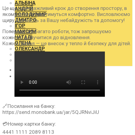
АЛЬБІНА
Це ще один важливий крок до створення простору, в
АНДРІЙ
якому діти почуватимуться комфортно. Висловлюємо
ВОЛОДИМИР
щиру вдячність за Вашу небайдужість та допомогу!
ДМИТРО
ІГОР
Попереду ще багато роботи, тож запрошуємо
МАКСИМ
кожного долучитися до відновлення.
НАТАЛІ
ОЛЕНА
Кожна гривня — це внесок у тепло й безпеку для дітей.
ОЛЕКСАНДР
ОЛЕКСАНДР
СОФІЯ
ПАРТНЕРИ
КОНТАКТИ
🔗Посилання на банку:
https://send.monobank.ua/jar/5QJRNviJiU
💳Номер картки банку:
4441 1111 2089 8113